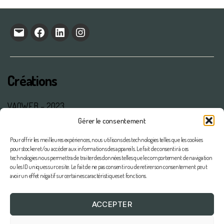
E-
facebook
linkedin
Instagram
mail
Créations
VAOWEB – 2023
Gérer le consentement
Mentions légales
Pour offrir les meilleures expériences, nous utilisons des technologies telles que les cookies
pour stocker et/ou accéder aux informations des appareils. Le fait de consentir à ces
Contact
technologies nous permettra de traiter des données telles que le comportement de navigation
ou les ID uniques sur ce site. Le fait de ne pas consentir ou de retirer son consentement peut
avoir un effet négatif sur certaines caractéristiques et fonctions.
Tél.06 19 32 15 97
meuniermarjorie@gmail.com
ACCEPTER